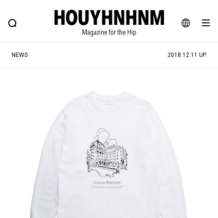
NEWS
FEATURE
BLOG
SNAP
Commune H
ヒップなファッション、カルチャー、ライフスタイルWEBマガジン
JA
NEWS
2018.12.11 UP
EN
#注目のタグ
#SHOPPING ADDICT
#憧れの逸品
#ESSENTIAL DESIGNS
#古着サミット
#NEW VINTAGE
#マイナーグッド図鑑
#路地裏てぃーん。
#MONTHLY JOURNAL
#GH 銘品の所以
#フイナムのYouTube
#Commune H
#FOCUS IT
#AH.H
#ととけん
#FASHION
#MUSIC
#MOVIE