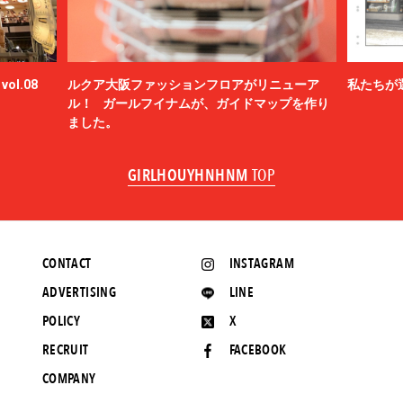
ol.08
ルクア大阪ファッションフロアがリニューア
私たちが
ル！ ガールフイナムが、ガイドマップを作り
ました。
GIRLHOUYHNHNM
TOP
CONTACT
INSTAGRAM
ADVERTISING
LINE
POLICY
X
RECRUIT
FACEBOOK
COMPANY