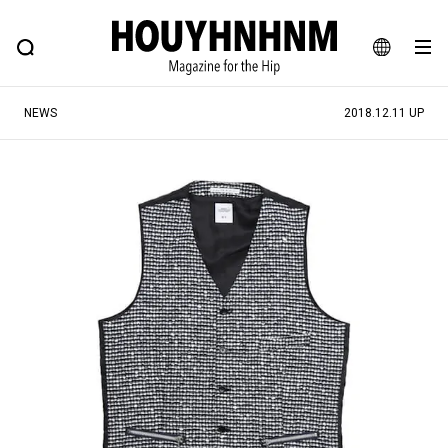
NEWS
FEATURE
BLOG
SNAP
Commune H
ヒップなファッション、カルチャー、ライフスタイルWEBマガジン
JA
NEWS
2018.12.11 UP
EN
#注目のタグ
#SHOPPING ADDICT
#憧れの逸品
#MONTHLY JOURNAL
#ESSENTIAL DESIGNS
#NEW VINTAGE
#古着サミット
#マイナーグッド図鑑
#フイナムのYouTube
#Commune H
#FOCUS IT
#AH.H
#ととけん
#FASHION
#MUSIC
#MOVIE
#LIFESTYLE
#SNEAKER
#OUTDOOR