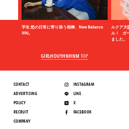
芋生 悠の日常に寄り添う相棒、New Balance
ルクア大
996。
ル！ ガ
ました。
GIRLHOUYHNHNM
TOP
CONTACT
INSTAGRAM
ADVERTISING
LINE
POLICY
X
RECRUIT
FACEBOOK
COMPANY