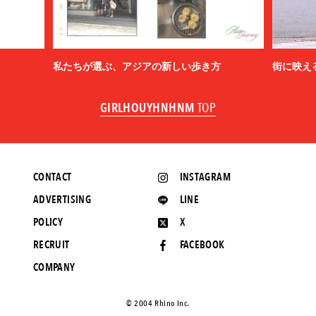
私たちが選ぶ、アジアの新しい歩き方
街に映え
GIRLHOUYHNHNM
TOP
CONTACT
INSTAGRAM
ADVERTISING
LINE
POLICY
X
RECRUIT
FACEBOOK
COMPANY
©️ 2004 Rhino Inc.