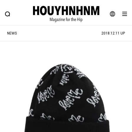
NEWS
FEATURE
BLOG
SNAP
Commune H
ヒップなファッション、カルチャー、ライフスタイルWEBマガジン
JA
NEWS
2018.12.11 UP
EN
#注目のタグ
#SHOPPING ADDICT
#憧れの逸品
#ESSENTIAL DESIGNS
#古着サミット
#NEW VINTAGE
#マイナーグッド図鑑
#路地裏てぃーん。
#MONTHLY JOURNAL
#GH 銘品の所以
#フイナムのYouTube
#Commune H
#FOCUS IT
#AH.H
#ととけん
#FASHION
#MUSIC
#MOVIE