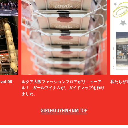
ol.08
ルクア大阪ファッションフロアがリニューア
私たちが
ル！ ガールフイナムが、ガイドマップを作り
ました。
GIRLHOUYHNHNM
TOP