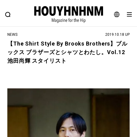
NEWS
FEATURE
BLOG
SNAP
Commune H
ヒップなファッション、カルチャー、ライフスタイルWEBマガジン
JA
NEWS
2019.10.18 UP
EN
【The Shirt Style By Brooks Brothers】ブル
ックス ブラザーズとシャツとわたし。Vol.12
#注目のタグ
池田尚輝 スタイリスト
#SHOPPING ADDICT
#憧れの逸品
#ESSENTIAL DESIGNS
#古着サミット
#NEW VINTAGE
#マイナーグッド図鑑
#路地裏てぃーん。
#MONTHLY JOURNAL
#GH 銘品の所以
#フイナムのYouTube
#Commune H
#FOCUS IT
#AH.H
#ととけん
#FASHION
#MUSIC
#MOVIE