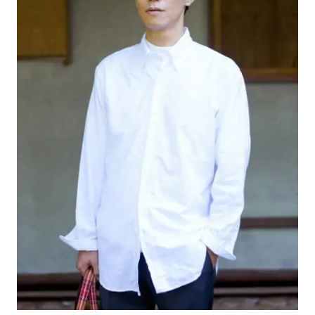
#LIFESTYLE
#SNEAKER
#OUTDOOR
#SPORTS
#HANDSOME HANDBOOK