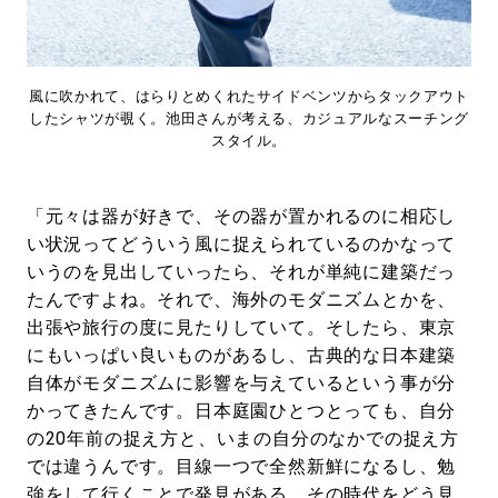
風に吹かれて、はらりとめくれたサイドベンツからタックアウト
したシャツが覗く。池田さんが考える、カジュアルなスーチング
スタイル。
「元々は器が好きで、その器が置かれるのに相応し
い状況ってどういう風に捉えられているのかなって
いうのを見出していったら、それが単純に建築だっ
たんですよね。それで、海外のモダニズムとかを、
出張や旅行の度に見たりしていて。そしたら、東京
にもいっぱい良いものがあるし、古典的な日本建築
自体がモダニズムに影響を与えているという事が分
かってきたんです。日本庭園ひとつとっても、自分
の20年前の捉え方と、いまの自分のなかでの捉え方
では違うんです。目線一つで全然新鮮になるし、勉
強をして行くことで発見がある。その時代をどう見