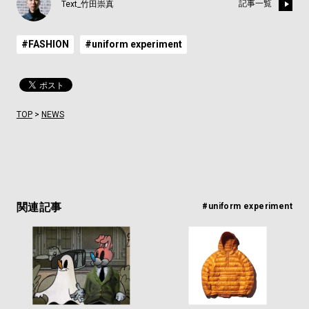
記事一覧
Text_竹田崇真
#FASHION
#uniform experiment
TOP
>
NEWS
関連記事
#uniform experiment