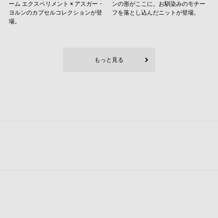
ーム エクスペリメント × アスガー・
ンの形がここに。お馴染みのモチー
ヨルンのカプセルコレクションが登
フを落とし込んだニットが登場。
場。
もっと見る