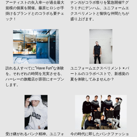
アーティストの矢入幸一が過去最大
ナンガがコラボ祭りを緊急開催!? グ
規模の個展を開催。藤原ヒロシが手
ラミチにデンハム、ユニフォームエ
掛けるブランドとのコラボも要チェ
クスペリメントと愉快な仲間たちが
ック！
盛り上げます。
訪れる人すべてに“Have Fun”な体験
ユニフォームエクスペリメント × バ
を。それぞれの時間を充実させる、
ートルのコラボベストで、新感覚の
ハーレーの旗艦店が原宿にオープン
夏を体験してみませんか？
します。
受け継がれるパンク精神。ユニフォ
今の時代に即したパンクファッショ