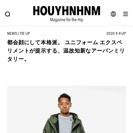
NEWS
FEATURE
BLOG
SNAP
Commune H
ヒップなファッション、カルチャー、ライフスタイルWEBマガジン
JA
NEWS | TIE UP
2020.9.4 UP
EN
都会顔にして本格派。 ユニフォーム エクスペ
リメントが提示する、温故知新なアーバンミリ
#注目のタグ
タリー。
#SHOPPING ADDICT
#憧れの逸品
#ESSENTIAL DESIGNS
#古着サミット
#NEW VINTAGE
#マイナーグッド図鑑
#路地裏てぃーん。
#MONTHLY JOURNAL
#GH 銘品の所以
#フイナムのYouTube
#Commune H
#FOCUS IT
#AH.H
#ととけん
#FASHION
#MUSIC
#MOVIE