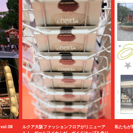
ol.08
ルクア大阪ファッションフロアがリニューア
私たちが
ル！ ガールフイナムが、ガイドマップを作り