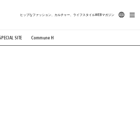
ヒップなファッション、カルチャー、ライフスタイルWEBマガジン
JA
SPECIAL SITE
Commune H
#路地裏てぃーん。
#MONTHLY JOURNAL
EN
OVIE
#LIFESTYLE
#SNEAKER
#OUTDOOR