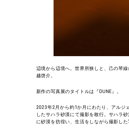
辺境から辺境へ。世界所狭しと、己の琴線
越啓介。
新作の写真展のタイトルは『DUNE』。
2023年2月から約1か月にわたり、アル
したサハラ砂漠にて撮影を敢行。サハラ砂
に砂漠を彷徨い、生活をしながら撮影した