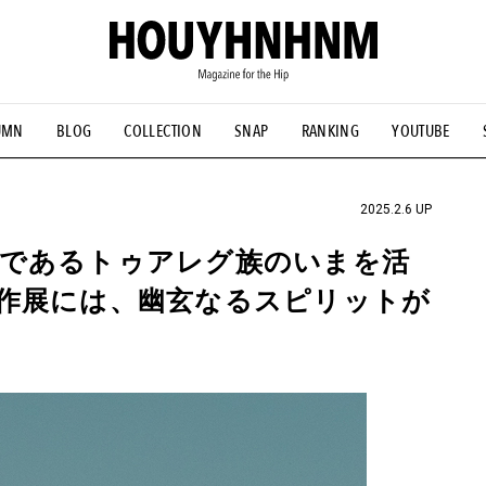
UMN
BLOG
COLLECTION
SNAP
RANKING
YOUTUBE
NS
#古着サミット
#NEW VINTAGE
#マイナーグッド図鑑
#FOCUS IT
#AH.H
#ととけん
#FASHION
#MUSIC
#M
2025.2.6 UP
民であるトゥアレグ族のいまを活
作展には、幽玄なるスピリットが