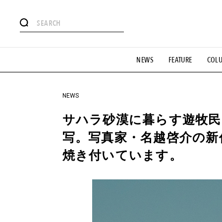
#注目のタグ
NEWS
FEATURE
COL
#SHOPPING ADDICT
#憧れの逸品
#ESSENTIAL DESIG
#GH 銘品の所以
#フイナムのYouTube
#Commune H
#SPORTS
#HANDSOME HANDBOOK
NEWS
サハラ砂漠に暮らす遊牧
写。写真家・名越啓介の新
焼き付いています。