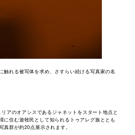
に触れる被写体を求め、さすらい続ける写真家の名
ジェリアのオアシスであるジャネットをスタート地点と
漠に住む遊牧民として知られるトゥアレグ族ととも
写真群が約20点展示されます。