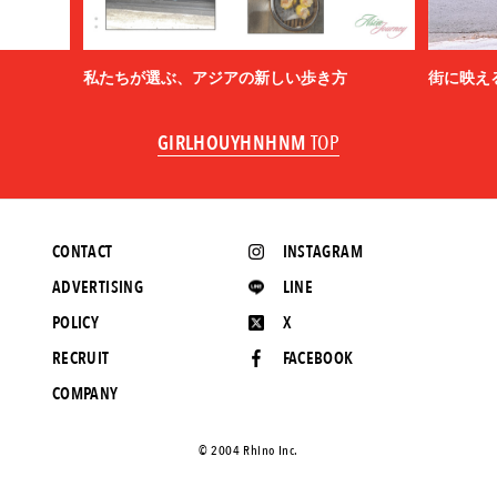
私たちが選ぶ、アジアの新しい歩き方
街に映え
GIRLHOUYHNHNM
TOP
CONTACT
INSTAGRAM
ADVERTISING
LINE
POLICY
X
RECRUIT
FACEBOOK
COMPANY
©️ 2004 Rhino Inc.