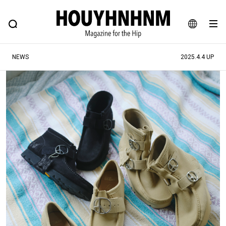
NEWS
FEATURE
BLOG
SNAP
Commune H
ヒップなファッション、カルチャー、ライフスタイルWEBマガジン
JA
NEWS
2025.4.4 UP
EN
#注目のタグ
#SHOPPING ADDICT
#憧れの逸品
#ESSENTIAL DESIGNS
#古着サミット
#NEW VINTAGE
#マイナーグッド図鑑
#路地裏てぃーん。
#MONTHLY JOURNAL
#GH 銘品の所以
#フイナムのYouTube
#Commune H
#FOCUS IT
#AH.H
#ととけん
#FASHION
#MUSIC
#MOVIE