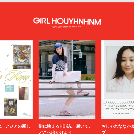
ぶ、アジアの新し
街に映えるHOKA。 履いて、
おしゃれななか
どこへ出かけよう
プ