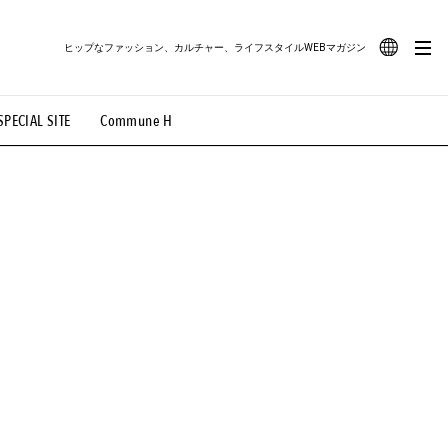
ヒップなファッション、カルチャー、ライフスタイルWEBマガジン
JA
SPECIAL SITE
Commune H
#路地裏てぃーん。
#MONTHLY JOURNAL
EN
OVIE
#LIFESTYLE
#SNEAKER
#OUTDOOR