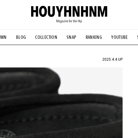
UMN
BLOG
COLLECTION
SNAP
RANKING
YOUTUBE
NS
#古着サミット
#NEW VINTAGE
#マイナーグッド図鑑
#FOCUS IT
#AH.H
#ととけん
#FASHION
#MUSIC
#M
2025.4.4 UP