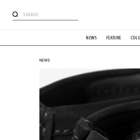
#注目のタグ
NEWS
FEATURE
COL
#SHOPPING ADDICT
#憧れの逸品
#ESSENTIAL DESIG
#GH 銘品の所以
#フイナムのYouTube
#Commune H
#SPORTS
#HANDSOME HANDBOOK
NEWS