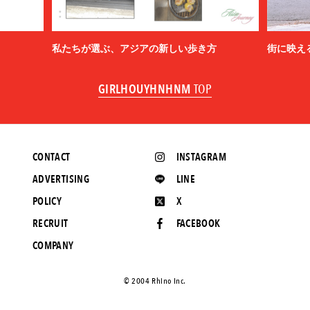
私たちが選ぶ、アジアの新しい歩き方
街に映え
GIRLHOUYHNHNM
TOP
CONTACT
INSTAGRAM
ADVERTISING
LINE
POLICY
X
RECRUIT
FACEBOOK
COMPANY
©️ 2004 Rhino Inc.