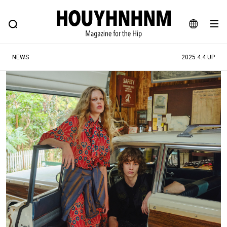
NEWS
FEATURE
BLOG
SNAP
Commune H
ヒップなファッション、カルチャー、ライフスタイルWEBマガジン
JA
NEWS
2025.4.4 UP
EN
#注目のタグ
#SHOPPING ADDICT
#憧れの逸品
#ESSENTIAL DESIGNS
#古着サミット
#NEW VINTAGE
#マイナーグッド図鑑
#路地裏てぃーん。
#MONTHLY JOURNAL
#GH 銘品の所以
#フイナムのYouTube
#Commune H
#FOCUS IT
#AH.H
#ととけん
#FASHION
#MUSIC
#MOVIE