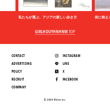
私たちが選ぶ、アジアの新しい歩き方
街に映え
GIRLHOUYHNHNM
TOP
CONTACT
INSTAGRAM
ADVERTISING
LINE
POLICY
X
RECRUIT
FACEBOOK
COMPANY
©️ 2004 Rhino Inc.