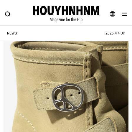
NEWS
FEATURE
BLOG
SNAP
Commune H
ヒップなファッション、カルチャー、ライフスタイルWEBマガジン
JA
NEWS
2025.4.4 UP
EN
#注目のタグ
#SHOPPING ADDICT
#憧れの逸品
#ESSENTIAL DESIGNS
#古着サミット
#NEW VINTAGE
#マイナーグッド図鑑
#路地裏てぃーん。
#MONTHLY JOURNAL
#GH 銘品の所以
#フイナムのYouTube
#Commune H
#FOCUS IT
#AH.H
#ととけん
#FASHION
#MUSIC
#MOVIE