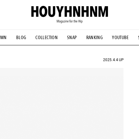
UMN
BLOG
COLLECTION
SNAP
RANKING
YOUTUBE
NS
#古着サミット
#NEW VINTAGE
#マイナーグッド図鑑
#FOCUS IT
#AH.H
#ととけん
#FASHION
#MUSIC
#M
2025.4.4 UP