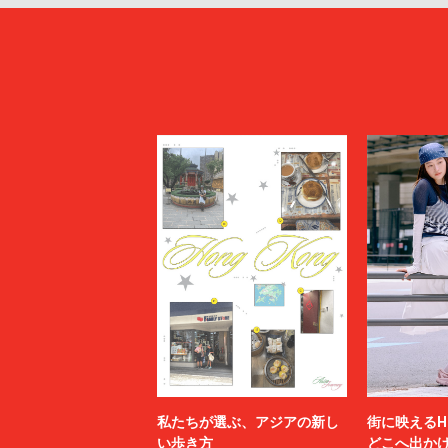
私たちが選ぶ、アジアの新し
街に映えるH
い歩き方
どこへ出か