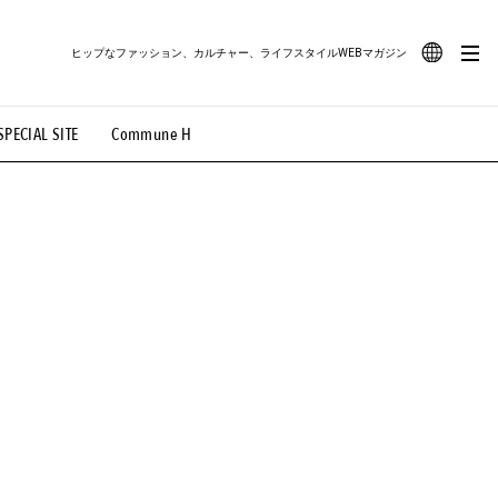
ヒップなファッション、カルチャー、ライフスタイルWEBマガジン
JA
SPECIAL SITE
Commune H
#路地裏てぃーん。
#MONTHLY JOURNAL
EN
OVIE
#LIFESTYLE
#SNEAKER
#OUTDOOR