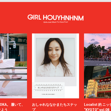
OKA。 履いて、
おしゃれななかまたちスナッ
Localist 的 
けよう
プ
“KYOTO” vol.08