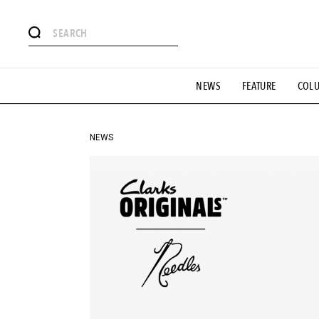
#注目のタグ
NEWS
FEATURE
COL
#SHOPPING ADDICT
#憧れの逸品
#ESSENTIAL DESIG
#GH 銘品の所以
#フイナムのYouTube
#Commune H
#SPORTS
#HANDSOME HANDBOOK
NEWS