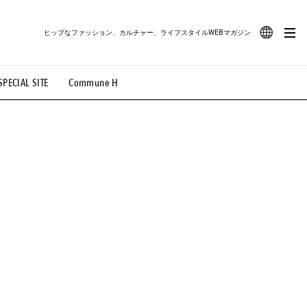
ヒップなファッション、カルチャー、ライフスタイルWEBマガジン
JA
SPECIAL SITE
Commune H
#路地裏てぃーん。
#MONTHLY JOURNAL
EN
OVIE
#LIFESTYLE
#SNEAKER
#OUTDOOR