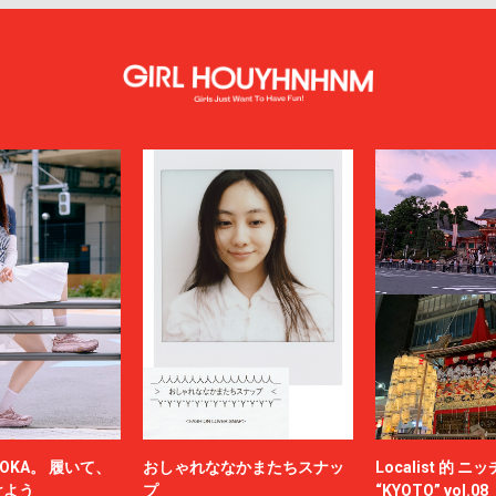
OKA。 履いて、
おしゃれななかまたちスナッ
Localist 的 
けよう
プ
“KYOTO” vol.08