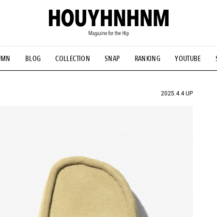
UMN
BLOG
COLLECTION
SNAP
RANKING
YOUTUBE
NS
#古着サミット
#NEW VINTAGE
#マイナーグッド図鑑
#FOCUS IT
#AH.H
#ととけん
#FASHION
#MUSIC
#M
2025.4.4 UP