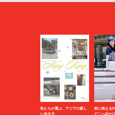
私たちが選ぶ、アジアの新し
街に映えるH
い歩き方
どこへ出か