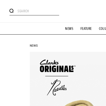
#注目のタグ
NEWS
FEATURE
COL
#SHOPPING ADDICT
#憧れの逸品
#ESSENTIAL DESIG
#GH 銘品の所以
#フイナムのYouTube
#Commune H
#SPORTS
#HANDSOME HANDBOOK
NEWS