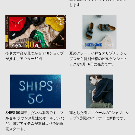
します。
今冬の本命が見つかる!? 10ショップ
夏のグレー、小粋なアリゾナ。シッ
が推す、アウター30点。
プスから特別仕様のビルケンシュト
ックが5月16日に発売です。
SHIPS 50周年、だいぶ本気です。マ
凛とした春に、ウールのTシャツ。シ
ルセル ラサンス別注のオールデンな
ップス別注のバトナーに新作です。
ど、限定アイテムが本日より予約販
売スタート。