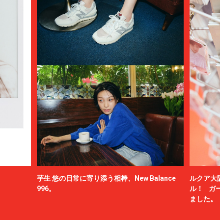
芋生 悠の日常に寄り添う相棒、New Balance
ルクア大
996。
ル！ ガ
ました。