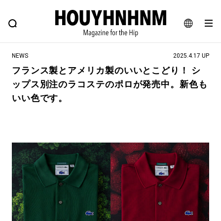
NEWS
FEATURE
BLOG
SNAP
Commune H
ヒップなファッション、カルチャー、ライフスタイルWEBマガジン
JA
NEWS
2025.4.17 UP
EN
フランス製とアメリカ製のいいとこどり！ シ
ップス別注のラコステのポロが発売中。新色も
#注目のタグ
いい色です。
#SHOPPING ADDICT
#憧れの逸品
#MONTHLY JOURNAL
#ESSENTIAL DESIGNS
#NEW VINTAGE
#古着サミット
#マイナーグッド図鑑
#フイナムのYouTube
#Commune H
#FOCUS IT
#AH.H
#ととけん
#FASHION
#MUSIC
#MOVIE
#LIFESTYLE
#SNEAKER
#OUTDOOR