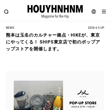
NEWS
FEATURE
BLOG
SNAP
Commune H
ヒップなファッション、カルチャー、ライフスタイルWEBマガジン
JA
NEWS
2026.6.5 UP
EN
熊本は玉名のカルチャー拠点・HIKEが、東京
にやってくる！ SHIPS東京店で初のポップア
#注目のタグ
ップストアを開催します。
#SHOPPING ADDICT
#憧れの逸品
#MONTHLY JOURNAL
#ESSENTIAL DESIGNS
#NEW VINTAGE
#古着サミット
#マイナーグッド図鑑
#フイナムのYouTube
#Commune H
#FOCUS IT
#AH.H
#ととけん
#FASHION
#MUSIC
#MOVIE
#LIFESTYLE
#SNEAKER
#OUTDOOR