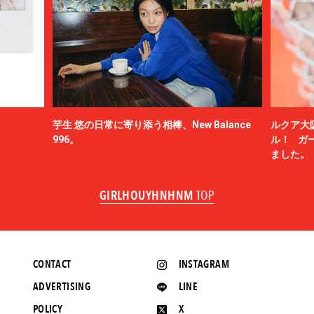
芋生 悠の日常に寄り添う相棒、New Balance
ルクア大
996。
ル！ ガ
ました。
GIRLHOUYHNHNM
TOP
CONTACT
INSTAGRAM
ADVERTISING
LINE
POLICY
X