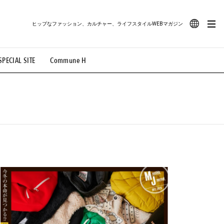
ヒップなファッション、カルチャー、ライフスタイルWEBマガジン
JA
SPECIAL SITE
Commune H
#路地裏てぃーん。
#MONTHLY JOURNAL
EN
OVIE
#LIFESTYLE
#SNEAKER
#OUTDOOR