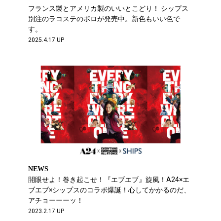
フランス製とアメリカ製のいいとこどり！ シップス
別注のラコステのポロが発売中。新色もいい色で
す。
2025.4.17 UP
NEWS
開眼せよ！巻き起こせ！『エブエブ』旋風！A24×エ
ブエブ×シップスのコラボ爆誕！心してかかるのだ、
アチョーーーッ！
2023.2.17 UP