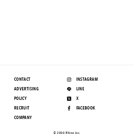
FEATURE
東京･八丈島で出会う、贅沢なひととき。元島民と巡る1泊2日
の旅。
2022.10.19 UP
CONTACT
INSTAGRAM
ADVERTISING
LINE
POLICY
X
RECRUIT
FACEBOOK
COMPANY
©️ 2004 Rhino Inc.