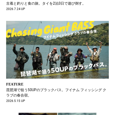
#LIFESTYLE
#SNEAKER
#OUTDOOR
古着と釣りと食の旅。タイを2泊3日で遊び倒す。
#SPORTS
#HANDSOME HANDBOOK
2026.7.24 UP
FEATURE
琵琶湖で狙う50UPのブラックバス。フイナム フィッシング ク
ラブの春合宿。
2026.5.15 UP