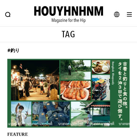
NEWS
FEATURE
BLOG
SNAP
Commune H
ヒップなファッション、カルチャー、ライフスタイルWEBマガジン
JA
TAG
EN
#釣り
#注目のタグ
#SHOPPING ADDICT
#憧れの逸品
#ESSENTIAL DESIGNS
#古着サミット
#NEW VINTAGE
#マイナーグッド図鑑
#路地裏てぃーん。
#MONTHLY JOURNAL
#GH 銘品の所以
#フイナムのYouTube
#Commune H
#FOCUS IT
#AH.H
#ととけん
#FASHION
#MUSIC
#MOVIE
FEATURE