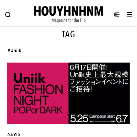
NEWS
FEATURE
BLOG
SNAP
Commune H
ヒップなファッション、カルチャー、ライフスタイルWEBマガジン
JA
TAG
EN
#Uniik
#注目のタグ
#SHOPPING ADDICT
#憧れの逸品
#ESSENTIAL DESIGNS
#古着サミット
#NEW VINTAGE
#マイナーグッド図鑑
#路地裏てぃーん。
#MONTHLY JOURNAL
#GH 銘品の所以
#フイナムのYouTube
#Commune H
#FOCUS IT
#AH.H
#ととけん
#FASHION
#MUSIC
#MOVIE
NEWS