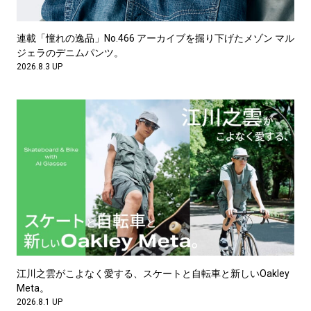
連載「憧れの逸品」No.466 アーカイブを掘り下げたメゾン マル
ジェラのデニムパンツ。
2026.8.3 UP
江川之雲がこよなく愛する、スケートと自転車と新しいOakley
Meta。
2026.8.1 UP