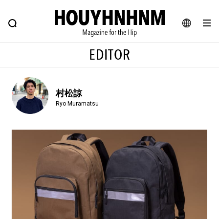
NEWS
FEATURE
BLOG
SNAP
Commune H
ヒップなファッション、カルチャー、ライフスタイルWEBマガジン
JA
EDITOR
EN
村松諒
#注目のタグ
Ryo Muramatsu
#SHOPPING ADDICT
#憧れの逸品
#ESSENTIAL DESIGNS
#古着サミット
#NEW VINTAGE
#マイナーグッド図鑑
#路地裏てぃーん。
#MONTHLY JOURNAL
#GH 銘品の所以
#フイナムのYouTube
#Commune H
#FOCUS IT
#AH.H
#ととけん
#FASHION
#MUSIC
#MOVIE