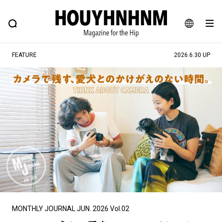
NEWS
FEATURE
BLOG
SNAP
Commune H
ヒップなファッション、カルチャー、ライフスタイルWEBマガジン
JA
FEATURE
2026.6.30 UP
EN
#注目のタグ
#SHOPPING ADDICT
#憧れの逸品
#ESSENTIAL DESIGNS
#古着サミット
#NEW VINTAGE
#マイナーグッド図鑑
#路地裏てぃーん。
#MONTHLY JOURNAL
#GH 銘品の所以
#フイナムのYouTube
#Commune H
#FOCUS IT
#AH.H
#ととけん
#FASHION
#MUSIC
#MOVIE
MONTHLY JOURNAL JUN. 2026 Vol.02