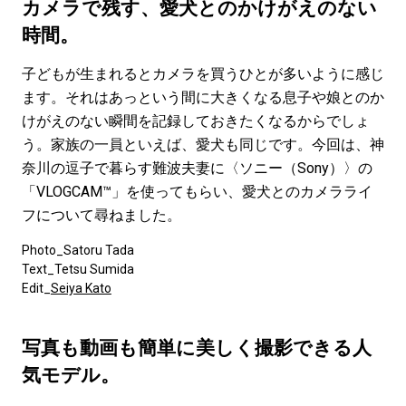
#LIFESTYLE
#SNEAKER
#OUTDOOR
カメラで残す、愛犬とのかけがえのない
#SPORTS
#HANDSOME HANDBOOK
時間。
子どもが生まれるとカメラを買うひとが多いように感じ
ます。それはあっという間に大きくなる息子や娘とのか
けがえのない瞬間を記録しておきたくなるからでしょ
う。家族の一員といえば、愛犬も同じです。今回は、神
奈川の逗子で暮らす難波夫妻に〈ソニー（Sony）〉の
「VLOGCAM™」を使ってもらい、愛犬とのカメラライ
フについて尋ねました。
Photo_Satoru Tada
Text_Tetsu Sumida
Edit_
Seiya Kato
写真も動画も簡単に美しく撮影できる人
気モデル。