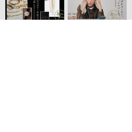
ゴールドジュエリーをめぐる10の視
気取らずにゴールド。それと、シル
点。
バーも。
写真が飽和した時代に、濵本奏が問
文化、伝統、誇りが交差する、11枚
うカメラの可能性。
のW杯ユニフォーム。
テントを背負って、旅に出よう。八
テントを背負って、旅に出よう。春