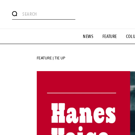
#注目のタグ
NEWS
FEATURE
COL
#SHOPPING ADDICT
#憧れの逸品
#ESSENTIAL DESIG
#GH 銘品の所以
#フイナムのYouTube
#Commune H
#SPORTS
#HANDSOME HANDBOOK
FEATURE | TIE UP