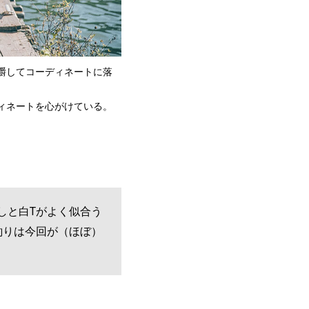
嚼してコーディネートに落
ィネートを心がけている。
差しと白Tがよく似合う
釣りは今回が（ほぼ）