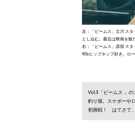
左：「ビームス」立川 ス
とし込む。最近は映画を観
右：「ビームス」原宿 ス
90sヒップホップ好き。ロ
Vol.3「ビームス
釣り堀。スケボーや
初挑戦！ はてさて