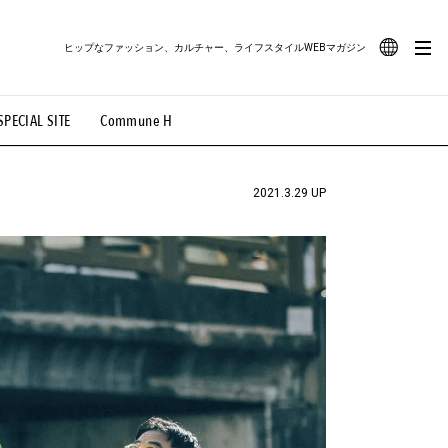
ヒップなファッション、カルチャー、ライフスタイルWEBマガジン
JA
SPECIAL SITE
Commune H
#路地裏てぃーん。
#MONTHLY JOURNAL
EN
OVIE
#LIFESTYLE
#SNEAKER
#OUTDOOR
2021.3.29 UP