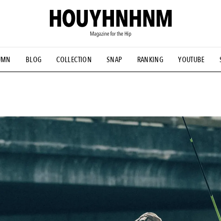
UMN
BLOG
COLLECTION
SNAP
RANKING
YOUTUBE
NS
#古着サミット
#NEW VINTAGE
#マイナーグッド図鑑
#FOCUS IT
#AH.H
#ととけん
#FASHION
#MUSIC
#M