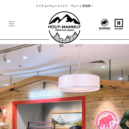
フイナム×マムート=フイ・マムート冒険隊！