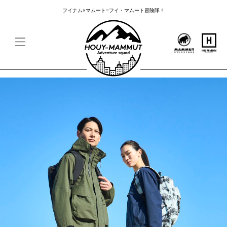
フイナム×マムート=フイ・マムート冒険隊！