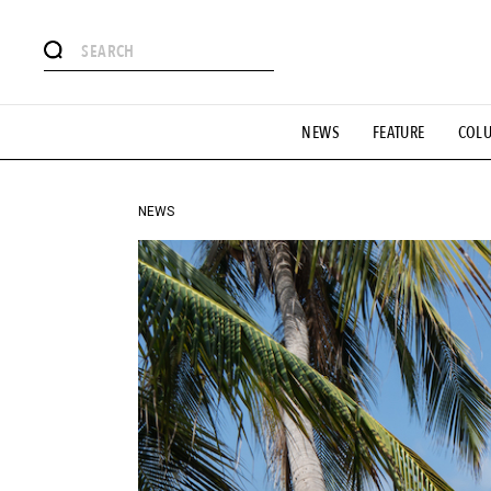
#注目のタグ
NEWS
FEATURE
COL
#SHOPPING ADDICT
#憧れの逸品
#ESSENTIAL DESIG
#GH 銘品の所以
#フイナムのYouTube
#Commune H
#SPORTS
#HANDSOME HANDBOOK
NEWS