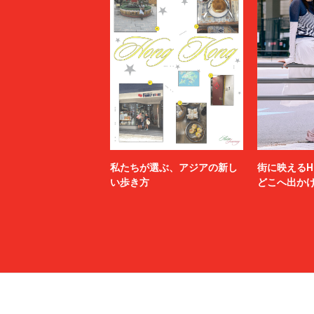
私たちが選ぶ、アジアの新し
街に映えるH
い歩き方
どこへ出か