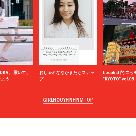
OKA。 履いて、
おしゃれななかまたちスナッ
Localist 的 
けよう
プ
“KYOTO” vol.08
GIRLHOUYHNHNM
TOP