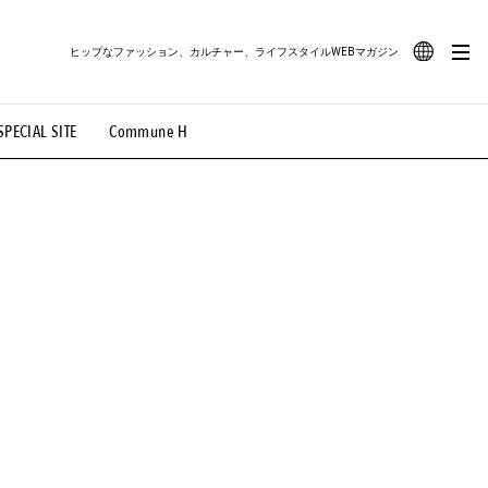
ヒップなファッション、カルチャー、ライフスタイルWEBマガジン
JA
SPECIAL SITE
Commune H
#路地裏てぃーん。
#MONTHLY JOURNAL
EN
OVIE
#LIFESTYLE
#SNEAKER
#OUTDOOR