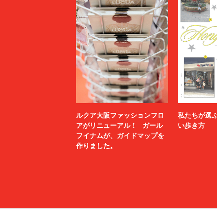
ルクア大阪ファッションフロ
私たちが選
アがリニューアル！ ガール
い歩き方
フイナムが、ガイドマップを
作りました。