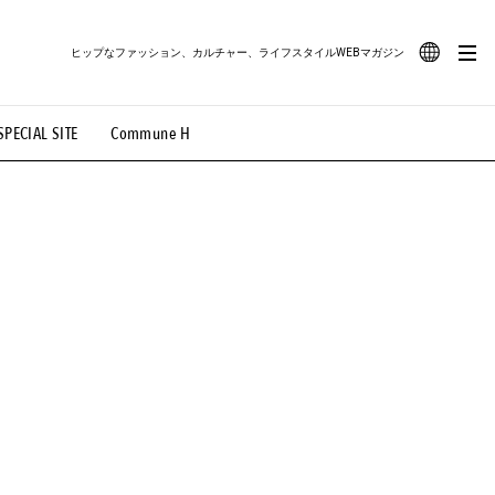
ヒップなファッション、カルチャー、ライフスタイルWEBマガジン
JA
SPECIAL SITE
Commune H
#路地裏てぃーん。
#MONTHLY JOURNAL
EN
OVIE
#LIFESTYLE
#SNEAKER
#OUTDOOR