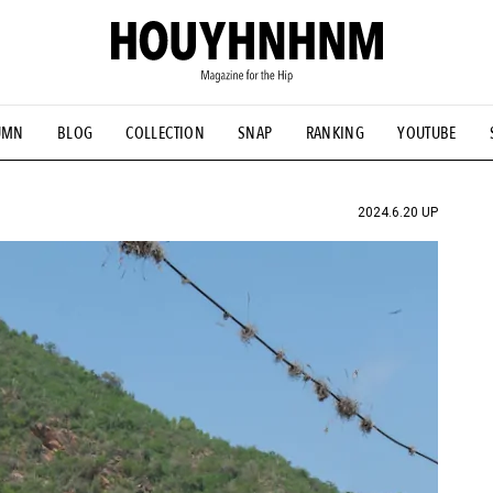
UMN
BLOG
COLLECTION
SNAP
RANKING
YOUTUBE
NS
#古着サミット
#NEW VINTAGE
#マイナーグッド図鑑
#FOCUS IT
#AH.H
#ととけん
#FASHION
#MUSIC
#M
2024.6.20 UP