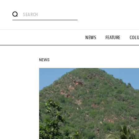
#注目のタグ
NEWS
FEATURE
COL
#SHOPPING ADDICT
#憧れの逸品
#ESSENTIAL DESIG
#GH 銘品の所以
#フイナムのYouTube
#Commune H
#SPORTS
#HANDSOME HANDBOOK
NEWS