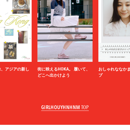
ぶ、アジアの新し
街に映えるHOKA。 履いて、
おしゃれななか
どこへ出かけよう
プ
GIRLHOUYHNHNM
TOP