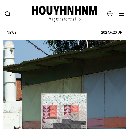
NEWS
FEATURE
BLOG
SNAP
Commune H
ヒップなファッション、カルチャー、ライフスタイルWEBマガジン
JA
NEWS
2024.6.20 UP
EN
#注目のタグ
#SHOPPING ADDICT
#憧れの逸品
#ESSENTIAL DESIGNS
#古着サミット
#NEW VINTAGE
#マイナーグッド図鑑
#路地裏てぃーん。
#MONTHLY JOURNAL
#GH 銘品の所以
#フイナムのYouTube
#Commune H
#FOCUS IT
#AH.H
#ととけん
#FASHION
#MUSIC
#MOVIE