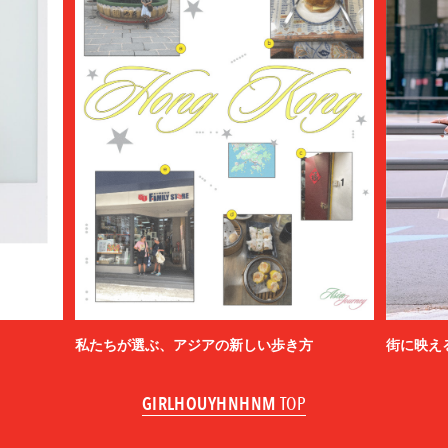
私たちが選ぶ、アジアの新しい歩き方
街に映え
GIRLHOUYHNHNM
TOP