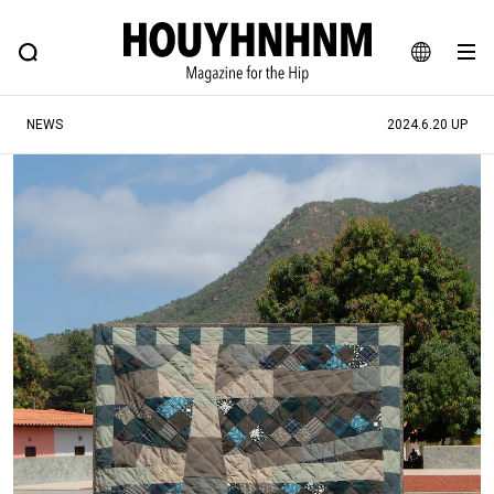
NEWS
FEATURE
BLOG
SNAP
Commune H
ヒップなファッション、カルチャー、ライフスタイルWEBマガジン
JA
NEWS
2024.6.20 UP
EN
#注目のタグ
#SHOPPING ADDICT
#憧れの逸品
#ESSENTIAL DESIGNS
#古着サミット
#NEW VINTAGE
#マイナーグッド図鑑
#路地裏てぃーん。
#MONTHLY JOURNAL
#GH 銘品の所以
#フイナムのYouTube
#Commune H
#FOCUS IT
#AH.H
#ととけん
#FASHION
#MUSIC
#MOVIE