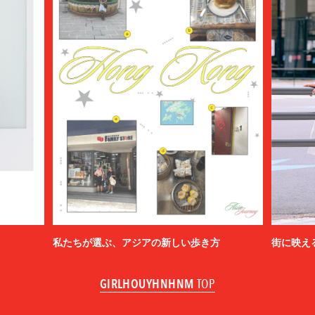
私たちが選ぶ、アジアの新しい歩き方
街に映え
GIRLHOUYHNHNM
TOP