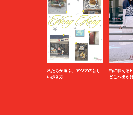
私たちが選ぶ、アジアの新し
街に映えるH
い歩き方
どこへ出か