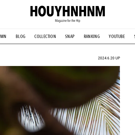
UMN
BLOG
COLLECTION
SNAP
RANKING
YOUTUBE
NS
#古着サミット
#NEW VINTAGE
#マイナーグッド図鑑
#FOCUS IT
#AH.H
#ととけん
#FASHION
#MUSIC
#M
2024.6.20 UP