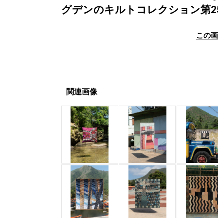
グデンのキルトコレクション第
この
関連画像