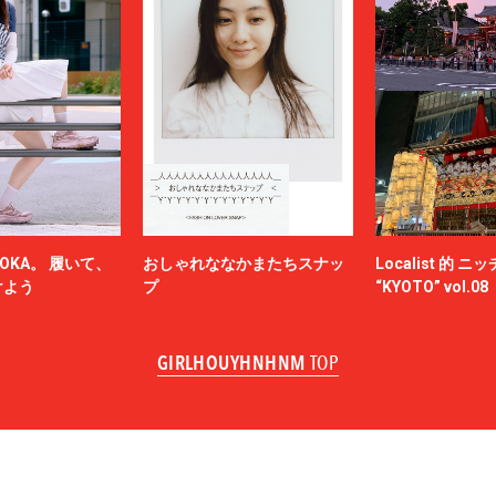
OKA。 履いて、
おしゃれななかまたちスナッ
Localist 的 
けよう
プ
“KYOTO” vol.08
GIRLHOUYHNHNM
TOP