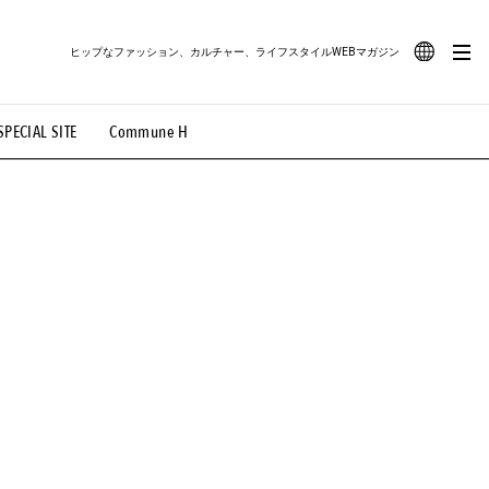
ヒップなファッション、カルチャー、ライフスタイルWEBマガジン
JA
SPECIAL SITE
Commune H
#路地裏てぃーん。
#MONTHLY JOURNAL
EN
OVIE
#LIFESTYLE
#SNEAKER
#OUTDOOR