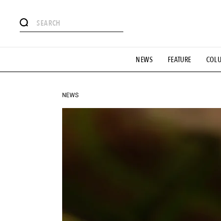
#注目のタグ
NEWS
FEATURE
COL
#SHOPPING ADDICT
#憧れの逸品
#ESSENTIAL DESIG
#GH 銘品の所以
#フイナムのYouTube
#Commune H
#SPORTS
#HANDSOME HANDBOOK
NEWS