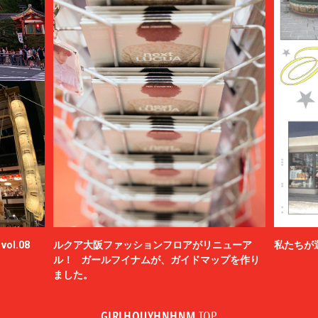
ol.08
ルクア大阪ファッションフロアがリニューア
私たちが
ル！ ガールフイナムが、ガイドマップを作り
ました。
GIRLHOUYHNHNM
TOP