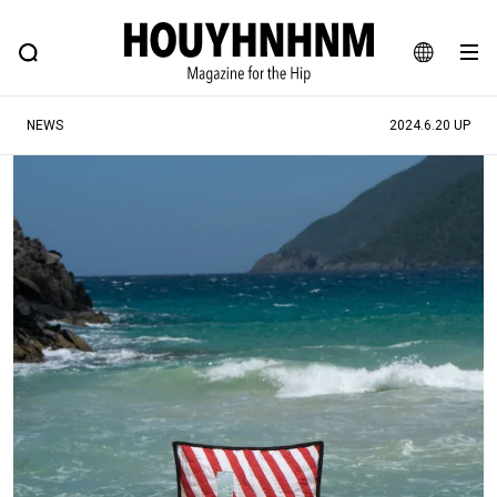
NEWS
FEATURE
BLOG
SNAP
Commune H
ヒップなファッション、カルチャー、ライフスタイルWEBマガジン
JA
NEWS
2024.6.20 UP
EN
#注目のタグ
#SHOPPING ADDICT
#憧れの逸品
#ESSENTIAL DESIGNS
#古着サミット
#NEW VINTAGE
#マイナーグッド図鑑
#路地裏てぃーん。
#MONTHLY JOURNAL
#GH 銘品の所以
#フイナムのYouTube
#Commune H
#FOCUS IT
#AH.H
#ととけん
#FASHION
#MUSIC
#MOVIE