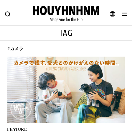
NEWS
FEATURE
BLOG
SNAP
Commune H
ヒップなファッション、カルチャー、ライフスタイルWEBマガジン
JA
TAG
EN
#カメラ
#注目のタグ
#SHOPPING ADDICT
#憧れの逸品
#ESSENTIAL DESIGNS
#古着サミット
#NEW VINTAGE
#マイナーグッド図鑑
#路地裏てぃーん。
#MONTHLY JOURNAL
#GH 銘品の所以
#フイナムのYouTube
#Commune H
#FOCUS IT
#AH.H
#ととけん
#FASHION
#MUSIC
#MOVIE
FEATURE