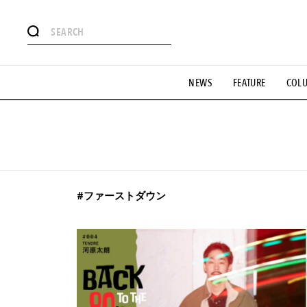
#注目のタグ
NEWS
FEATURE
COL
#SHOPPING ADDICT
#憧れの逸品
#ESSENTIAL DESIG
#GH 銘品の所以
#フイナムのYouTube
#Commune H
#SPORTS
#HANDSOME HANDBOOK
#ファーストダウン