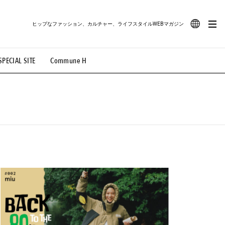
ヒップなファッション、カルチャー、ライフスタイルWEBマガジン
JA
SPECIAL SITE
Commune H
#路地裏てぃーん。
#MONTHLY JOURNAL
EN
OVIE
#LIFESTYLE
#SNEAKER
#OUTDOOR