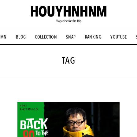
UMN
BLOG
COLLECTION
SNAP
RANKING
YOUTUBE
NS
#古着サミット
#NEW VINTAGE
#マイナーグッド図鑑
#FOCUS IT
#AH.H
#ととけん
#FASHION
#MUSIC
#M
TAG