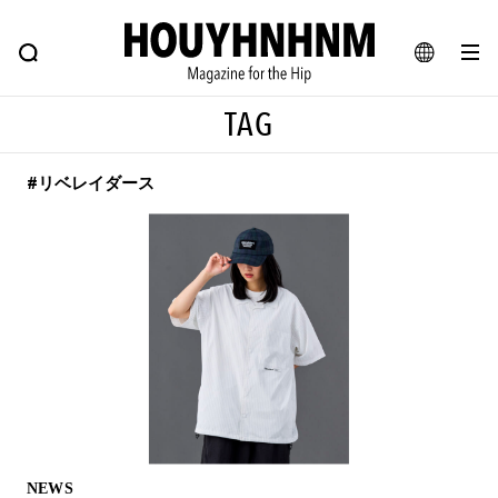
NEWS
FEATURE
BLOG
SNAP
Commune H
ヒップなファッション、カルチャー、ライフスタイルWEBマガジン
JA
TAG
EN
#リベレイダース
#注目のタグ
#SHOPPING ADDICT
#憧れの逸品
#ESSENTIAL DESIGNS
#古着サミット
#NEW VINTAGE
#マイナーグッド図鑑
#路地裏てぃーん。
#MONTHLY JOURNAL
#GH 銘品の所以
#フイナムのYouTube
#Commune H
#FOCUS IT
#AH.H
#ととけん
#FASHION
#MUSIC
#MOVIE
NEWS