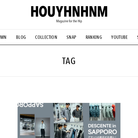
UMN
BLOG
COLLECTION
SNAP
RANKING
YOUTUBE
NS
#古着サミット
#NEW VINTAGE
#マイナーグッド図鑑
#FOCUS IT
#AH.H
#ととけん
#FASHION
#MUSIC
#M
TAG