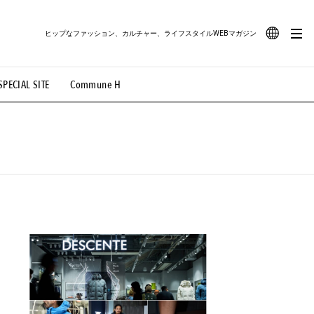
ヒップなファッション、カルチャー、ライフスタイルWEBマガジン
JA
SPECIAL SITE
Commune H
#路地裏てぃーん。
#MONTHLY JOURNAL
EN
OVIE
#LIFESTYLE
#SNEAKER
#OUTDOOR