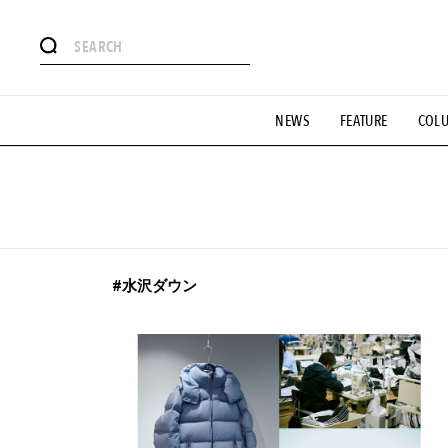
#注目のタグ
NEWS
FEATURE
COL
#SHOPPING ADDICT
#憧れの逸品
#ESSENTIAL DESIG
#GH 銘品の所以
#フイナムのYouTube
#Commune H
#SPORTS
#HANDSOME HANDBOOK
#水沢ダウン