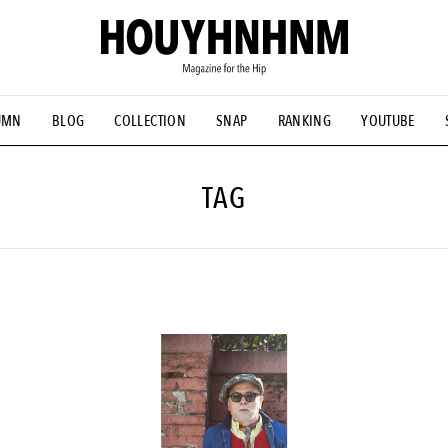
UMN
BLOG
COLLECTION
SNAP
RANKING
YOUTUBE
NS
#古着サミット
#NEW VINTAGE
#マイナーグッド図鑑
#FOCUS IT
#AH.H
#ととけん
#FASHION
#MUSIC
#M
TAG