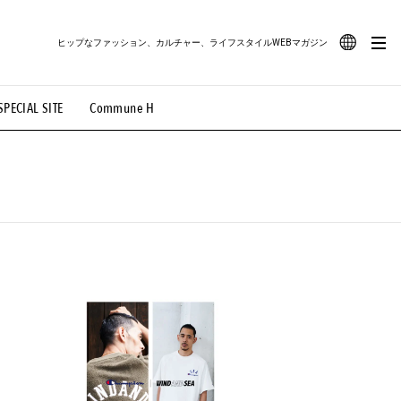
ヒップなファッション、カルチャー、ライフスタイルWEBマガジン
JA
SPECIAL SITE
Commune H
#路地裏てぃーん。
#MONTHLY JOURNAL
EN
OVIE
#LIFESTYLE
#SNEAKER
#OUTDOOR