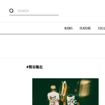
#注目のタグ
NEWS
FEATURE
COL
#SHOPPING ADDICT
#憧れの逸品
#ESSENTIAL DESIG
#GH 銘品の所以
#フイナムのYouTube
#Commune H
#SPORTS
#HANDSOME HANDBOOK
#熊谷隆志