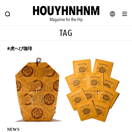
NEWS
FEATURE
BLOG
SNAP
Commune H
ヒップなファッション、カルチャー、ライフスタイルWEBマガジン
JA
TAG
EN
#虎へび珈琲
#注目のタグ
#SHOPPING ADDICT
#憧れの逸品
#ESSENTIAL DESIGNS
#古着サミット
#NEW VINTAGE
#マイナーグッド図鑑
#路地裏てぃーん。
#MONTHLY JOURNAL
#GH 銘品の所以
#フイナムのYouTube
#Commune H
#FOCUS IT
#AH.H
#ととけん
#FASHION
#MUSIC
#MOVIE
NEWS