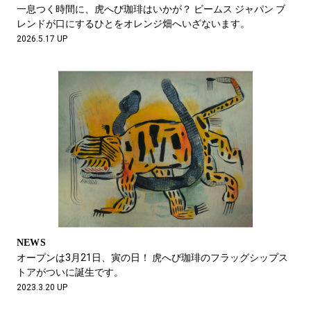
#LIFESTYLE
#SNEAKER
#OUTDOOR
一息つく時間に、虎へび珈琲はいかが？ ビームス ジャパン ブ
#SPORTS
#HANDSOME HANDBOOK
レンドが口にするひとをオレンジ畑へいざないます。
2026.5.17 UP
NEWS
オープンは3月21日、寅の日！ 虎へび珈琲のフラッグシップス
トアがついに誕生です。
2023.3.20 UP