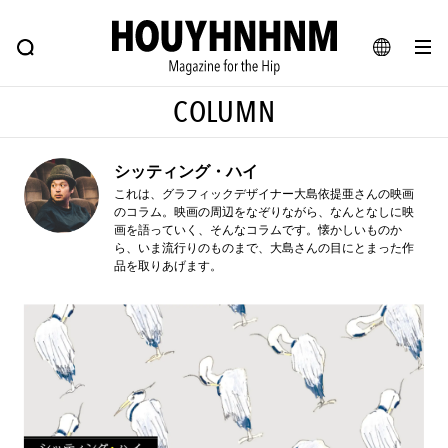
NEWS
FEATURE
BLOG
SNAP
Commune H
ヒップなファッション、カルチャー、ライフスタイルWEBマガジン
JA
COLUMN
EN
シッティング・ハイ
#注目のタグ
これは、グラフィックデザイナー大島依提亜さんの映画
のコラム。映画の周辺をなぞりながら、なんとなしに映
#SHOPPING ADDICT
#憧れの逸品
画を語っていく、そんなコラムです。懐かしいものか
ら、いま流行りのものまで、大島さんの目にとまった作
#ESSENTIAL DESIGNS
#古着サミット
品を取りあげます。
#NEW VINTAGE
#マイナーグッド図鑑
#路地裏てぃーん。
#MONTHLY JOURNAL
#GH 銘品の所以
#フイナムのYouTube
#Commune H
#FOCUS IT
#AH.H
#ととけん
#FASHION
#MUSIC
#MOVIE