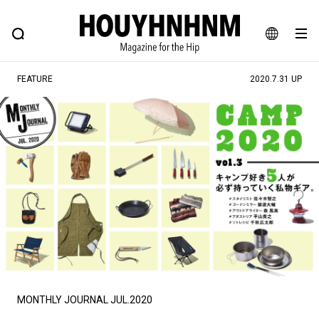
NEWS
FEATURE
BLOG
SNAP
Commune H
ヒップなファッション、カルチャー、ライフスタイルWEBマガジン
JA
FEATURE
2020.7.31 UP
EN
#注目のタグ
#SHOPPING ADDICT
#憧れの逸品
#ESSENTIAL DESIGNS
#古着サミット
#NEW VINTAGE
#マイナーグッド図鑑
#路地裏てぃーん。
#MONTHLY JOURNAL
#GH 銘品の所以
#フイナムのYouTube
#Commune H
#FOCUS IT
#AH.H
#ととけん
#FASHION
#MUSIC
#MOVIE
MONTHLY JOURNAL JUL.2020