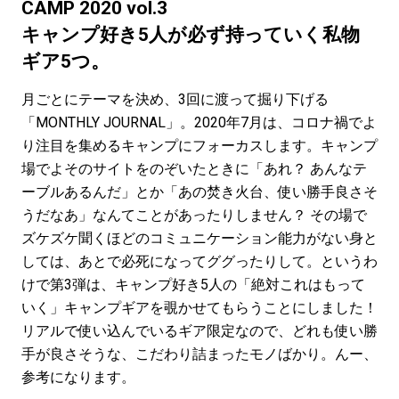
#LIFESTYLE
#SNEAKER
#OUTDOOR
CAMP 2020 vol.3
#SPORTS
#HANDSOME HANDBOOK
キャンプ好き5人が必ず持っていく私物
ギア5つ。
月ごとにテーマを決め、3回に渡って掘り下げる
「MONTHLY JOURNAL」。2020年7月は、コロナ禍でよ
り注目を集めるキャンプにフォーカスします。キャンプ
場でよそのサイトをのぞいたときに「あれ？ あんなテ
ーブルあるんだ」とか「あの焚き火台、使い勝手良さそ
うだなあ」なんてことがあったりしません？ その場で
ズケズケ聞くほどのコミュニケーション能力がない身と
しては、あとで必死になってググったりして。というわ
けで第3弾は、キャンプ好き5人の「絶対これはもって
いく」キャンプギアを覗かせてもらうことにしました！
リアルで使い込んでいるギア限定なので、どれも使い勝
手が良さそうな、こだわり詰まったモノばかり。んー、
参考になります。