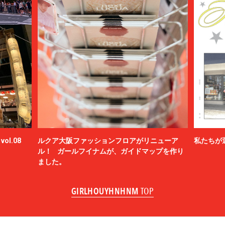
ol.08
ルクア大阪ファッションフロアがリニューア
私たちが
ル！ ガールフイナムが、ガイドマップを作り
ました。
GIRLHOUYHNHNM
TOP