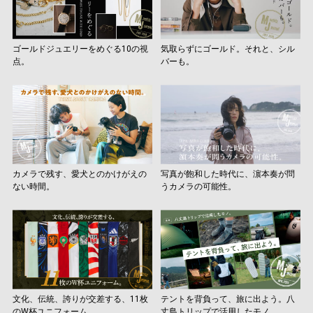
ゴールドジュエリーをめぐる10の視
気取らずにゴールド。それと、シル
点。
バーも。
カメラで残す、愛犬とのかけがえの
写真が飽和した時代に、濵本奏が問
ない時間。
うカメラの可能性。
文化、伝統、誇りが交差する、11枚
テントを背負って、旅に出よう。八
のW杯ユニフォーム。
丈島トリップで活用したモノ。