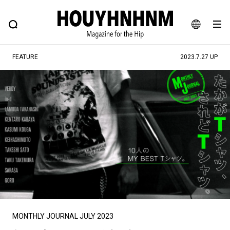
NEWS
FEATURE
BLOG
SNAP
Commune H
ヒップなファッション、カルチャー、ライフスタイルWEBマガジン
JA
FEATURE
2023.7.27 UP
EN
#注目のタグ
#SHOPPING ADDICT
#憧れの逸品
#ESSENTIAL DESIGNS
#古着サミット
#NEW VINTAGE
#マイナーグッド図鑑
#路地裏てぃーん。
#MONTHLY JOURNAL
#GH 銘品の所以
#フイナムのYouTube
#Commune H
#FOCUS IT
#AH.H
#ととけん
#FASHION
#MUSIC
#MOVIE
MONTHLY JOURNAL JULY 2023