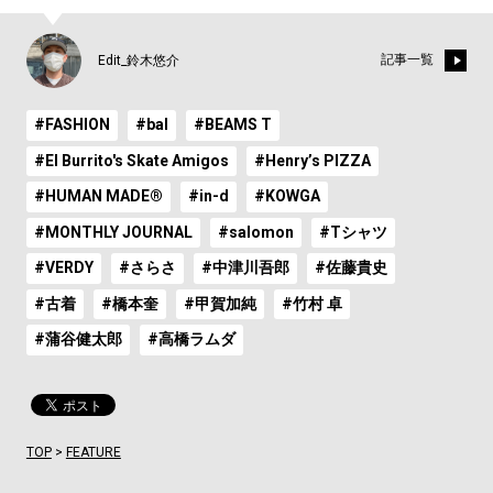
記事一覧
Edit_鈴木悠介
#FASHION
#bal
#BEAMS T
#El Burrito's Skate Amigos
#Henry’s PIZZA
#HUMAN MADE®
#in-d
#KOWGA
#MONTHLY JOURNAL
#salomon
#Tシャツ
#VERDY
#さらさ
#中津川吾郎
#佐藤貴史
#古着
#橋本奎
#甲賀加純
#竹村 卓
#蒲谷健太郎
#高橋ラムダ
TOP
>
FEATURE