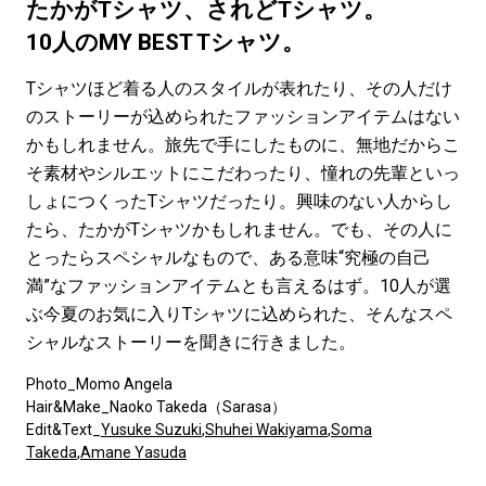
#LIFESTYLE
#SNEAKER
#OUTDOOR
たかがTシャツ、されどTシャツ。
#SPORTS
#HANDSOME HANDBOOK
10人のMY BEST Tシャツ。
Tシャツほど着る人のスタイルが表れたり、その人だけ
のストーリーが込められたファッションアイテムはない
かもしれません。旅先で手にしたものに、無地だからこ
そ素材やシルエットにこだわったり、憧れの先輩といっ
しょにつくったTシャツだったり。興味のない人からし
たら、たかがTシャツかもしれません。でも、その人に
とったらスペシャルなもので、ある意味“究極の自己
満”なファッションアイテムとも言えるはず。10人が選
ぶ今夏のお気に入りTシャツに込められた、そんなスペ
シャルなストーリーを聞きに行きました。
Photo_Momo Angela
Hair&Make_Naoko Takeda（Sarasa）
Edit&Text_
Yusuke Suzuki
,
Shuhei Wakiyama
,
Soma
Takeda
,
Amane Yasuda