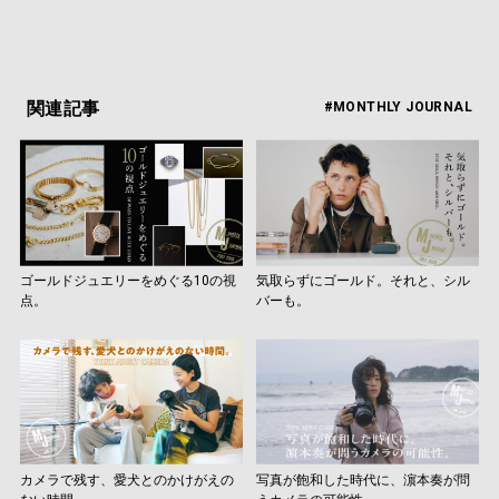
関連記事
#MONTHLY JOURNAL
ゴールドジュエリーをめぐる10の視
気取らずにゴールド。それと、シル
点。
バーも。
カメラで残す、愛犬とのかけがえの
写真が飽和した時代に、濵本奏が問