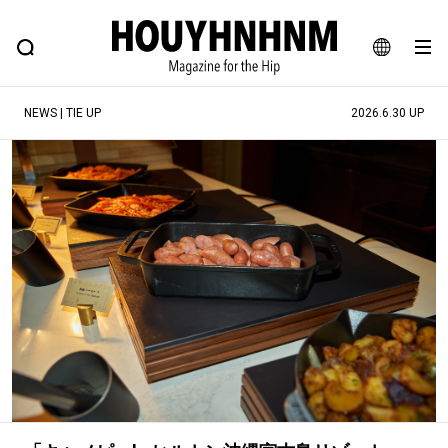
NEWS
FEATURE
BLOG
SNAP
Commune H
ヒップなファッション、カルチャー、ライフスタイルWEBマガジン
JA
NEWS | TIE UP
2026.6.30 UP
EN
#注目のタグ
#SHOPPING ADDICT
#憧れの逸品
#ESSENTIAL DESIGNS
#古着サミット
#NEW VINTAGE
#マイナーグッド図鑑
#路地裏てぃーん。
#MONTHLY JOURNAL
#GH 銘品の所以
#フイナムのYouTube
#Commune H
#FOCUS IT
#AH.H
#ととけん
#FASHION
#MUSIC
#MOVIE