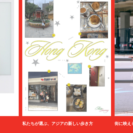
私たちが選ぶ、アジアの新しい歩き方
街に映え