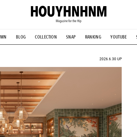
UMN
BLOG
COLLECTION
SNAP
RANKING
YOUTUBE
NS
#古着サミット
#NEW VINTAGE
#マイナーグッド図鑑
#FOCUS IT
#AH.H
#ととけん
#FASHION
#MUSIC
#M
2026.6.30 UP