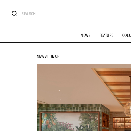
#注目のタグ
NEWS
FEATURE
COL
#SHOPPING ADDICT
#憧れの逸品
#ESSENTIAL DESIG
#GH 銘品の所以
#フイナムのYouTube
#Commune H
#SPORTS
#HANDSOME HANDBOOK
NEWS | TIE UP