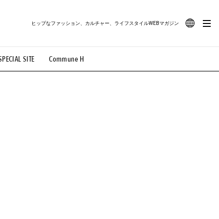
ヒップなファッション、カルチャー、ライフスタイルWEBマガジン
JA
SPECIAL SITE
Commune H
#路地裏てぃーん。
#MONTHLY JOURNAL
EN
OVIE
#LIFESTYLE
#SNEAKER
#OUTDOOR