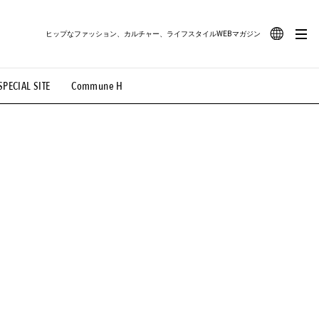
ヒップなファッション、カルチャー、ライフスタイルWEBマガジン
JA
SPECIAL SITE
Commune H
#路地裏てぃーん。
#MONTHLY JOURNAL
EN
OVIE
#LIFESTYLE
#SNEAKER
#OUTDOOR