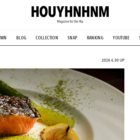
UMN
BLOG
COLLECTION
SNAP
RANKING
YOUTUBE
NS
#古着サミット
#NEW VINTAGE
#マイナーグッド図鑑
#FOCUS IT
#AH.H
#ととけん
#FASHION
#MUSIC
#M
2026.6.30 UP