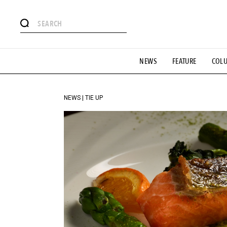
#注目のタグ
NEWS
FEATURE
COL
#SHOPPING ADDICT
#憧れの逸品
#ESSENTIAL DESIG
#GH 銘品の所以
#フイナムのYouTube
#Commune H
#SPORTS
#HANDSOME HANDBOOK
NEWS | TIE UP