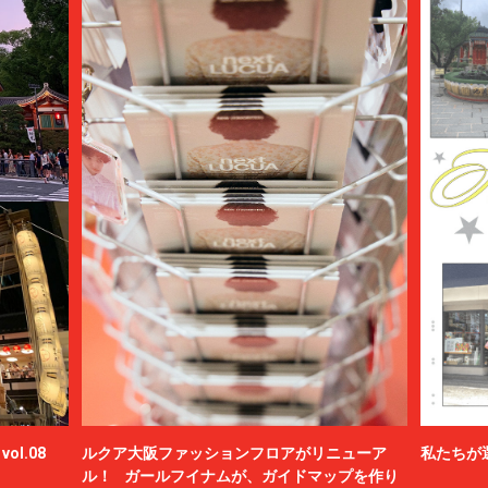
ol.08
ルクア大阪ファッションフロアがリニューア
私たちが
ル！ ガールフイナムが、ガイドマップを作り