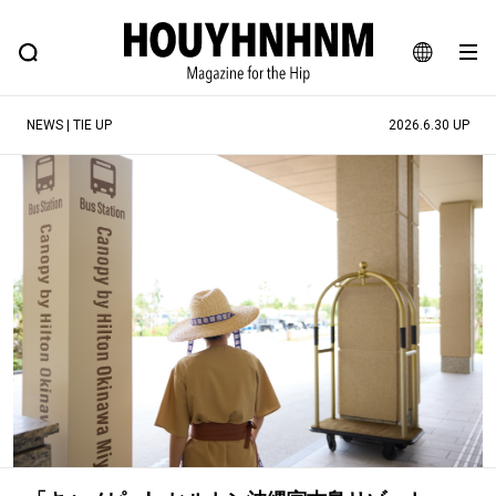
NEWS
FEATURE
BLOG
SNAP
Commune H
ヒップなファッション、カルチャー、ライフスタイルWEBマガジン
JA
NEWS | TIE UP
2026.6.30 UP
EN
#注目のタグ
#SHOPPING ADDICT
#憧れの逸品
#ESSENTIAL DESIGNS
#古着サミット
#NEW VINTAGE
#マイナーグッド図鑑
#路地裏てぃーん。
#MONTHLY JOURNAL
#GH 銘品の所以
#フイナムのYouTube
#Commune H
#FOCUS IT
#AH.H
#ととけん
#FASHION
#MUSIC
#MOVIE