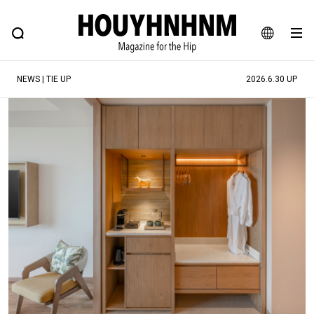
NEWS
FEATURE
BLOG
SNAP
Commune H
ヒップなファッション、カルチャー、ライフスタイルWEBマガジン
JA
NEWS | TIE UP
2026.6.30 UP
EN
#注目のタグ
#SHOPPING ADDICT
#憧れの逸品
#ESSENTIAL DESIGNS
#古着サミット
#NEW VINTAGE
#マイナーグッド図鑑
#路地裏てぃーん。
#MONTHLY JOURNAL
#GH 銘品の所以
#フイナムのYouTube
#Commune H
#FOCUS IT
#AH.H
#ととけん
#FASHION
#MUSIC
#MOVIE