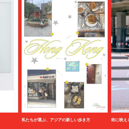
私たちが選ぶ、アジアの新しい歩き方
街に映え