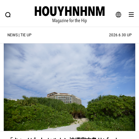
NEWS
FEATURE
BLOG
SNAP
Commune H
ヒップなファッション、カルチャー、ライフスタイルWEBマガジン
JA
NEWS | TIE UP
2026.6.30 UP
EN
#注目のタグ
#SHOPPING ADDICT
#憧れの逸品
#ESSENTIAL DESIGNS
#古着サミット
#NEW VINTAGE
#マイナーグッド図鑑
#路地裏てぃーん。
#MONTHLY JOURNAL
#GH 銘品の所以
#フイナムのYouTube
#Commune H
#FOCUS IT
#AH.H
#ととけん
#FASHION
#MUSIC
#MOVIE