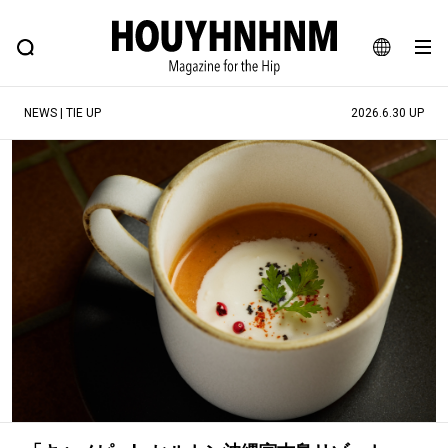
NEWS
FEATURE
BLOG
SNAP
Commune H
ヒップなファッション、カルチャー、ライフスタイルWEBマガジン
JA
NEWS | TIE UP
2026.6.30 UP
EN
#注目のタグ
#SHOPPING ADDICT
#憧れの逸品
#ESSENTIAL DESIGNS
#古着サミット
#NEW VINTAGE
#マイナーグッド図鑑
#路地裏てぃーん。
#MONTHLY JOURNAL
#GH 銘品の所以
#フイナムのYouTube
#Commune H
#FOCUS IT
#AH.H
#ととけん
#FASHION
#MUSIC
#MOVIE