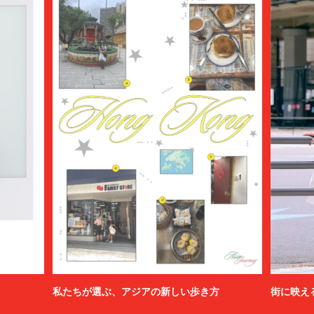
私たちが選ぶ、アジアの新しい歩き方
街に映え