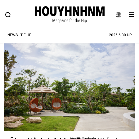
NEWS
FEATURE
BLOG
SNAP
Commune H
ヒップなファッション、カルチャー、ライフスタイルWEBマガジン
JA
NEWS | TIE UP
2026.6.30 UP
EN
#注目のタグ
#SHOPPING ADDICT
#憧れの逸品
#ESSENTIAL DESIGNS
#古着サミット
#NEW VINTAGE
#マイナーグッド図鑑
#路地裏てぃーん。
#MONTHLY JOURNAL
#GH 銘品の所以
#フイナムのYouTube
#Commune H
#FOCUS IT
#AH.H
#ととけん
#FASHION
#MUSIC
#MOVIE