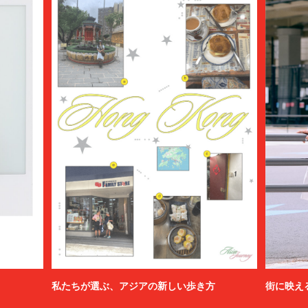
私たちが選ぶ、アジアの新しい歩き方
街に映え