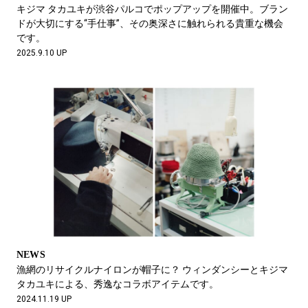
#LIFESTYLE
#SNEAKER
#OUTDOOR
キジマ タカユキが渋谷パルコでポップアップを開催中。ブラン
#SPORTS
#HANDSOME HANDBOOK
ドが大切にする“手仕事”、その奥深さに触れられる貴重な機会
です。
2025.9.10 UP
NEWS
漁網のリサイクルナイロンが帽子に？ ウィンダンシーとキジマ
タカユキによる、秀逸なコラボアイテムです。
2024.11.19 UP