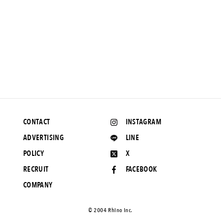
NEWS
デザイナーの見据える「不変の価値」とは？ キジマタカユキ新
作展。
2017.8.22 UP
CONTACT
INSTAGRAM
ADVERTISING
LINE
POLICY
X
RECRUIT
FACEBOOK
COMPANY
©️ 2004 Rhino Inc.