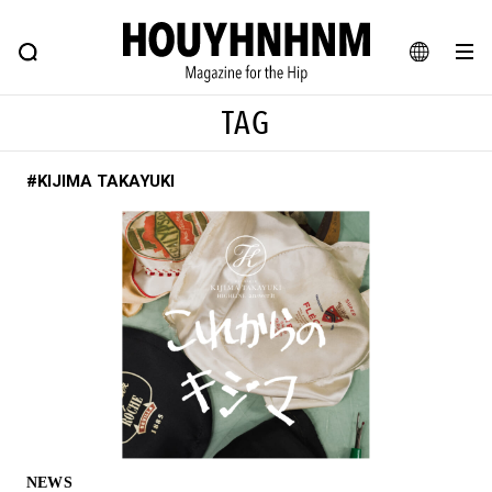
NEWS
FEATURE
BLOG
SNAP
Commune H
ヒップなファッション、カルチャー、ライフスタイルWEBマガジン
JA
TAG
EN
#KIJIMA TAKAYUKI
#注目のタグ
#SHOPPING ADDICT
#憧れの逸品
#ESSENTIAL DESIGNS
#古着サミット
#NEW VINTAGE
#マイナーグッド図鑑
#路地裏てぃーん。
#MONTHLY JOURNAL
#GH 銘品の所以
#フイナムのYouTube
#Commune H
#FOCUS IT
#AH.H
#ととけん
#FASHION
#MUSIC
#MOVIE
NEWS