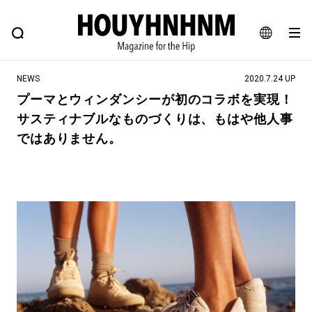
NEWS
FEATURE
BLOG
SNAP
Commune H
ヒップなファッション、カルチャー、ライフスタイルWEBマガジン
JA
NEWS
2020.7.24 UP
EN
プーマとウィンダンシーが初のコラボを実現！
サスティナブルなものづくりは、もはや他人事
#注目のタグ
ではありません。
#SHOPPING ADDICT
#憧れの逸品
#ESSENTIAL DESIGNS
#古着サミット
#NEW VINTAGE
#マイナーグッド図鑑
#路地裏てぃーん。
#MONTHLY JOURNAL
#GH 銘品の所以
#フイナムのYouTube
#Commune H
#FOCUS IT
#AH.H
#ととけん
#FASHION
#MUSIC
#MOVIE