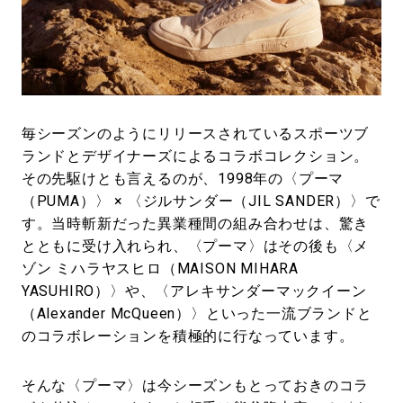
#LIFESTYLE
#SNEAKER
#OUTDOOR
#SPORTS
#HANDSOME HANDBOOK
毎シーズンのようにリリースされているスポーツブ
ランドとデザイナーズによるコラボコレクション。
その先駆けとも言えるのが、1998年の〈プーマ
（PUMA）〉 × 〈ジルサンダー（JIL SANDER）〉で
す。当時斬新だった異業種間の組み合わせは、驚き
とともに受け入れられ、〈プーマ〉はその後も〈メ
ゾン ミハラヤスヒロ（MAISON MIHARA
YASUHIRO）〉や、〈アレキサンダーマックイーン
（Alexander McQueen）〉といった一流ブランドと
のコラボレーションを積極的に行なっています。
そんな〈プーマ〉は今シーズンもとっておきのコラ