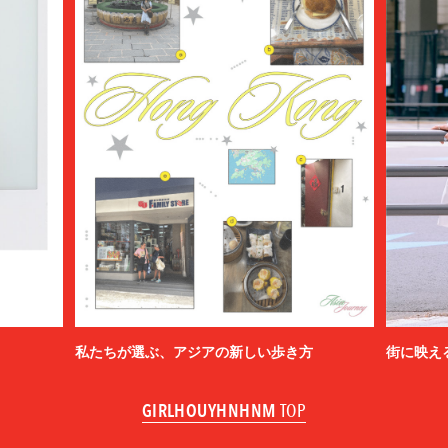
私たちが選ぶ、アジアの新しい歩き方
街に映え
GIRLHOUYHNHNM
TOP