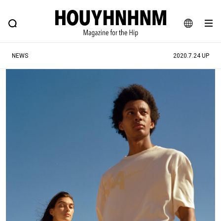
NEWS
FEATURE
BLOG
SNAP
Commune H
ヒップなファッション、カルチャー、ライフスタイルWEBマガジン
JA
NEWS
2020.7.24 UP
EN
#注目のタグ
#SHOPPING ADDICT
#憧れの逸品
#ESSENTIAL DESIGNS
#古着サミット
#NEW VINTAGE
#マイナーグッド図鑑
#路地裏てぃーん。
#MONTHLY JOURNAL
#GH 銘品の所以
#フイナムのYouTube
#Commune H
#FOCUS IT
#AH.H
#ととけん
#FASHION
#MUSIC
#MOVIE