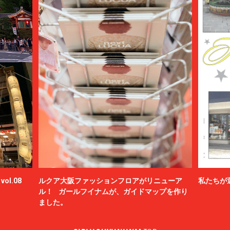
ol.08
ルクア大阪ファッションフロアがリニューア
私たちが
ル！ ガールフイナムが、ガイドマップを作り
ました。