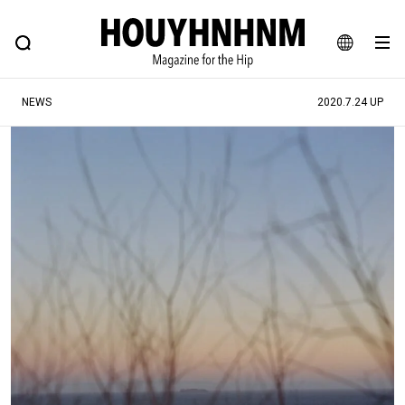
NEWS
FEATURE
BLOG
SNAP
Commune H
ヒップなファッション、カルチャー、ライフスタイルWEBマガジン
JA
NEWS
2020.7.24 UP
EN
#注目のタグ
#SHOPPING ADDICT
#憧れの逸品
#ESSENTIAL DESIGNS
#古着サミット
#NEW VINTAGE
#マイナーグッド図鑑
#路地裏てぃーん。
#MONTHLY JOURNAL
#GH 銘品の所以
#フイナムのYouTube
#Commune H
#FOCUS IT
#AH.H
#ととけん
#FASHION
#MUSIC
#MOVIE