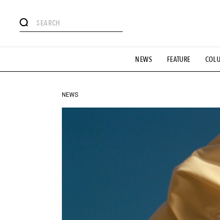
#注目のタグ
NEWS
FEATURE
COL
#SHOPPING ADDICT
#憧れの逸品
#ESSENTIAL DESIG
#GH 銘品の所以
#フイナムのYouTube
#Commune H
#SPORTS
#HANDSOME HANDBOOK
NEWS