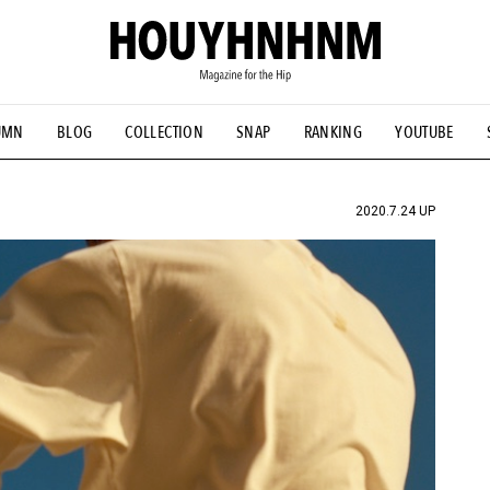
UMN
BLOG
COLLECTION
SNAP
RANKING
YOUTUBE
NS
#古着サミット
#NEW VINTAGE
#マイナーグッド図鑑
#FOCUS IT
#AH.H
#ととけん
#FASHION
#MUSIC
#M
2020.7.24 UP