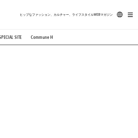
ヒップなファッション、カルチャー、ライフスタイルWEBマガジン
JA
SPECIAL SITE
Commune H
#路地裏てぃーん。
#MONTHLY JOURNAL
EN
OVIE
#LIFESTYLE
#SNEAKER
#OUTDOOR