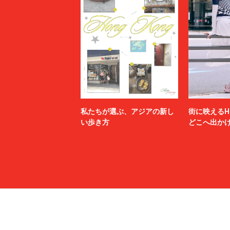
私たちが選ぶ、アジアの新し
街に映えるH
い歩き方
どこへ出か