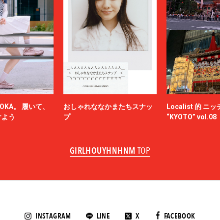
OKA。 履いて、
おしゃれななかまたちスナッ
Localist 的 
けよう
プ
“KYOTO” vol.08
GIRLHOUYHNHNM
TOP
INSTAGRAM
LINE
X
FACEBOOK